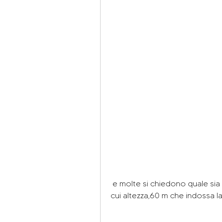
 e molte si chiedono quale sia la media di peso per questa taglia. In realtà, tra 
cui altezza,60 m che indossa la