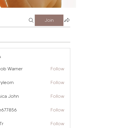
Join
s
cob Warner
Follow
ryleorn
Follow
rn
sica John
Follow
e677856
Follow
856
Tr
Follow