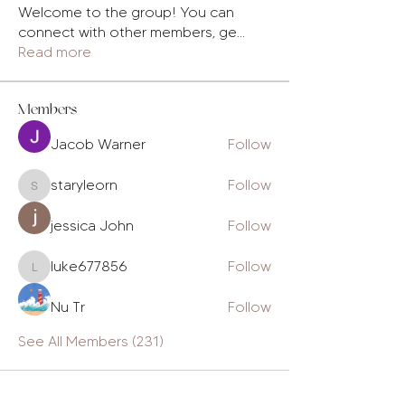
Welcome to the group! You can
connect with other members, ge
...
Read more
Members
Jacob Warner
Follow
staryleorn
Follow
staryleorn
jessica John
Follow
luke677856
Follow
luke677856
Nu Tr
Follow
See All Members (231)