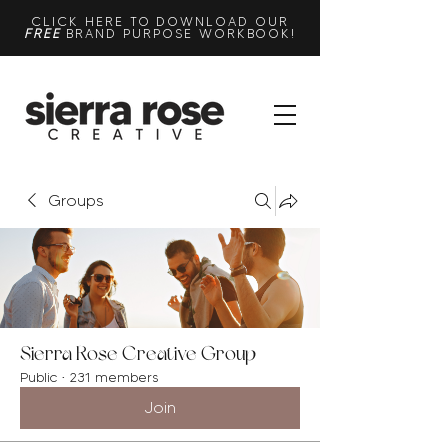
CLICK HERE TO DOWNLOAD OUR
FREE
BRAND PURPOSE WORKBOOK!
Groups
Sierra Rose Creative Group
Public
·
231 members
Join