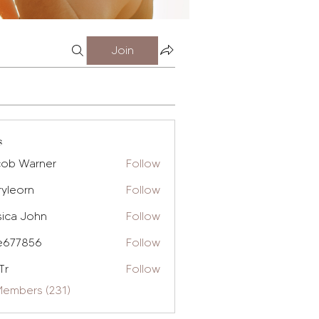
Join
s
cob Warner
Follow
ryleorn
Follow
rn
sica John
Follow
e677856
Follow
856
Tr
Follow
Members (231)