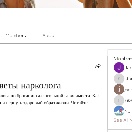
Members
About
Member
Ja
sta
веты нарколога
staryleo
jes
ога по бросанию алкогольной зависимости. Как 
luk
 и вернуть здоровый образ жизни. Читайте 
luke677
Nu 
See All 