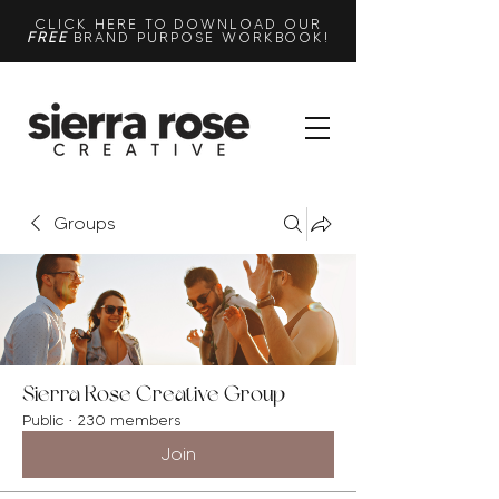
CLICK HERE TO DOWNLOAD OUR
FREE
BRAND PURPOSE WORKBOOK!
Groups
Sierra Rose Creative Group
Public
·
230 members
Join