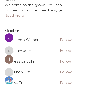
Welcome to the group! You can
connect with other members, ge
...
Read more
Members
Jacob Warner
Follow
staryleorn
Follow
staryleorn
jessica John
Follow
luke677856
Follow
luke677856
Nu Tr
Follow
See All Members (230)