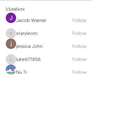
Members
Jacob Warner
Follow
staryleorn
Follow
staryleorn
jessica John
Follow
luke677856
Follow
luke677856
Nu Tr
Follow
See All Members (230)
The Daily Gram