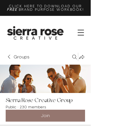
CLICK HERE TO DOWNLOAD OUR
FREE
BRAND PURPOSE WORKBOOK!
Groups
Sierra Rose Creative Group
Public
·
230 members
Join