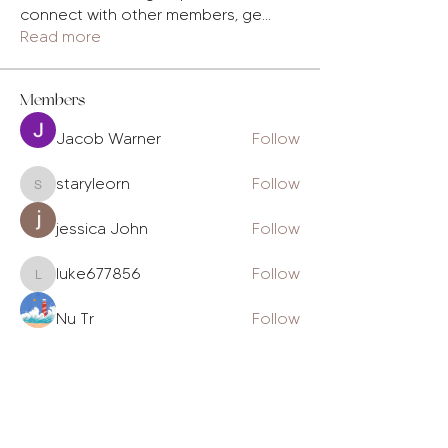
connect with other members, ge
...
Read more
Members
Jacob Warner
Follow
staryleorn
Follow
staryleorn
jessica John
Follow
luke677856
Follow
luke677856
Nu Tr
Follow
See All Members (229)