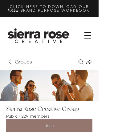
CLICK HERE TO DOWNLOAD OUR
FREE
BRAND PURPOSE WORKBOOK!
Groups
Sierra Rose Creative Group
Public
·
229 members
Join