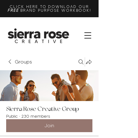
CLICK HERE TO DOWNLOAD OUR
FREE
BRAND PURPOSE WORKBOOK!
Groups
Sierra Rose Creative Group
Public
·
230 members
Join