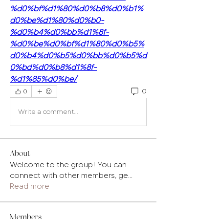
%d0%bf%d1%80%d0%b8%d0%b1%
d0%be%d1%80%d0%b0-
%d0%b4%d0%bb%d1%8f-
%d0%be%d0%bf%d1%80%d0%b5%
d0%b4%d0%b5%d0%bb%d0%b5%d
0%bd%d0%b8%d1%8f-
%d1%85%d0%be/
0
0
Write a comment...
About
Welcome to the group! You can
connect with other members, ge
...
Read more
Members