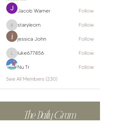
Jacob Warner
Follow
staryleorn
Follow
staryleorn
jessica John
Follow
luke677856
Follow
luke677856
Nu Tr
Follow
See All Members (230)
The Daily Gram
Design tips, biz tools, from-the-
heart posts, authentic stories + cat