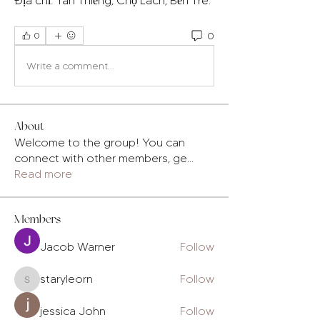
Địa chỉ: Tân Thiềng, Chợ Lách, Bến Tre.
0
0
Write a comment...
About
Welcome to the group! You can
connect with other members, ge
...
Read more
Members
Jacob Warner
Follow
staryleorn
Follow
staryleorn
jessica John
Follow