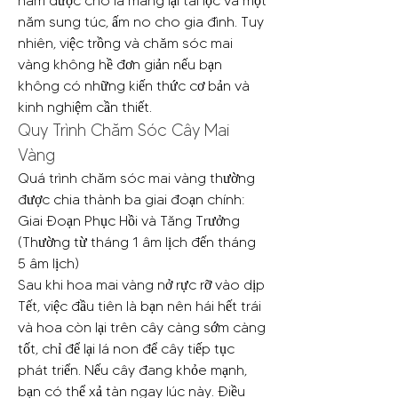
năm được cho là mang lại tài lộc và một 
năm sung túc, ấm no cho gia đình. Tuy 
nhiên, việc trồng và chăm sóc mai 
vàng không hề đơn giản nếu bạn 
không có những kiến thức cơ bản và 
kinh nghiệm cần thiết.
Quy Trình Chăm Sóc Cây Mai 
Vàng
Quá trình chăm sóc mai vàng thường 
được chia thành ba giai đoạn chính:
Giai Đoạn Phục Hồi và Tăng Trưởng 
(Thường từ tháng 1 âm lịch đến tháng 
5 âm lịch)
Sau khi hoa mai vàng nở rực rỡ vào dịp 
Tết, việc đầu tiên là bạn nên hái hết trái 
và hoa còn lại trên cây càng sớm càng 
tốt, chỉ để lại lá non để cây tiếp tục 
phát triển. Nếu cây đang khỏe mạnh, 
bạn có thể xả tàn ngay lúc này. Điều 