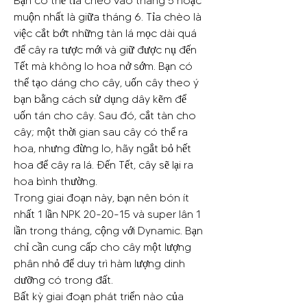
Bạn có thể tỉa chèo vào tháng 5 hoặc 
muộn nhất là giữa tháng 6. Tỉa chèo là 
việc cắt bớt những tàn lá mọc dài quá 
để cây ra tược mới và giữ được nụ đến 
Tết mà không lo hoa nở sớm. Bạn có 
thể tạo dáng cho cây, uốn cây theo ý 
bạn bằng cách sử dụng dây kẽm để 
uốn tán cho cây. Sau đó, cắt tàn cho 
cây; một thời gian sau cây có thể ra 
hoa, nhưng đừng lo, hãy ngắt bỏ hết 
hoa để cây ra lá. Đến Tết, cây sẽ lại ra 
hoa bình thường.
Trong giai đoạn này, bạn nên bón ít 
nhất 1 lần NPK 20-20-15 và super lân 1 
lần trong tháng, cộng với Dynamic. Bạn 
chỉ cần cung cấp cho cây một lượng 
phân nhỏ để duy trì hàm lượng dinh 
dưỡng có trong đất.
Bất kỳ giai đoạn phát triển nào của 