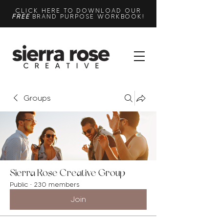
CLICK HERE TO DOWNLOAD OUR
FREE
BRAND PURPOSE WORKBOOK!
Groups
Sierra Rose Creative Group
Public
·
230 members
Join