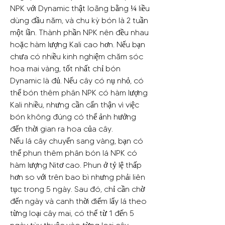
NPK với Dynamic thật loãng bằng ¼ liều 
dùng đầu năm, và chu kỳ bón là 2 tuần 
một lần. Thành phần NPK nên đều nhau 
hoặc hàm lượng Kali cao hơn. Nếu bạn 
chưa có nhiều kinh nghiệm chăm sóc 
hoa mai vàng, tốt nhất chỉ bón 
Dynamic là đủ. Nếu cây có nụ nhỏ, có 
thể bón thêm phân NPK có hàm lượng 
Kali nhiều, nhưng cần cẩn thận vì việc 
bón không đúng có thể ảnh hưởng 
đến thời gian ra hoa của cây.
Nếu lá cây chuyển sang vàng, bạn có 
thể phun thêm phân bón lá NPK có 
hàm lượng Nitơ cao. Phun ở tỷ lệ thấp 
hơn so với trên bao bì nhưng phải liên 
tục trong 5 ngày. Sau đó, chỉ cần chờ 
đến ngày và canh thời điểm lẩy lá theo 
từng loại cây mai, có thể từ 1 đến 5 