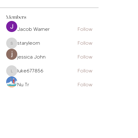
Members
Jacob Warner
Follow
staryleorn
Follow
staryleorn
jessica John
Follow
luke677856
Follow
luke677856
Nu Tr
Follow
See All Members (231)
The Daily Gram