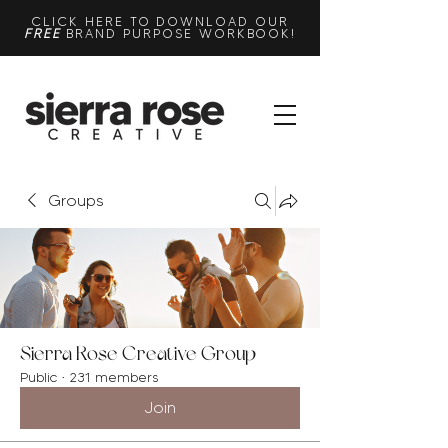
CLICK HERE TO DOWNLOAD OUR
FREE
BRAND PURPOSE WORKBOOK!
Groups
Sierra Rose Creative Group
Public
·
231 members
Join