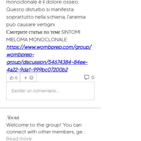
monoclonale è il dolore osseo. 
Questo disturbo si manifesta 
soprattutto nella schiena, l'anemia 
può causare vertigini 
Смотрите статьи по теме SINTOMI 
MIELOMA MONOCLONALE:
https://www.wombprep.com/group/
wombprep-
group/discussion/54674384-84ee-
4a22-9da1-999bc07200b2
0
0
Escribir un comentario...
About
Welcome to the group! You can
connect with other members, ge
...
Read more