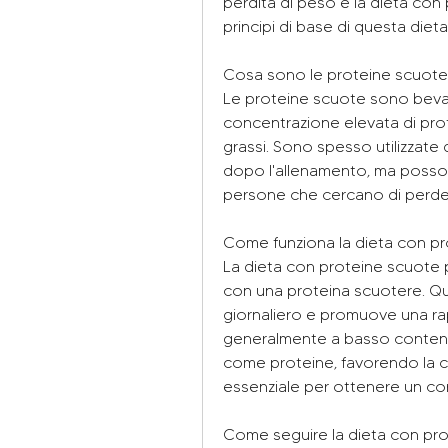
perdita di peso è la dieta con 
principi di base di questa diet
Cosa sono le proteine scuote
Le proteine scuote sono bev
concentrazione elevata di prot
grassi. Sono spesso utilizzate d
dopo l'allenamento, ma posson
persone che cercano di perde
Come funziona la dieta con p
La dieta con proteine scuote p
con una proteina scuotere. Que
giornaliero e promuove una rap
generalmente a basso contenuto 
come proteine, favorendo la com
essenziale per ottenere un cor
Come seguire la dieta con pr