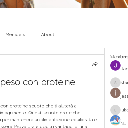
Members
About
Member
Ja
 peso con proteine ​​
sta
staryleo
jes
con proteine ​​scuote che ti aiuterà a 
luk
 dimagrimento. Questi scuote proteiche 
luke677
li per mantenere un'alimentazione equilibrata e 
Nu 
sere. Prova ora e goditi i vantaggi di una 