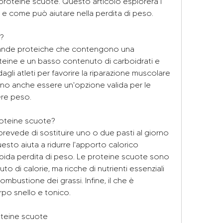
proteine scuote. Questo articolo esplorerà i 
a e come può aiutare nella perdita di peso.
?
ande proteiche che contengono una 
eine ​​e un basso contenuto di carboidrati e 
agli atleti per favorire la riparazione muscolare 
o anche essere un'opzione valida per le 
re peso.
roteine scuote?
revede di sostituire uno o due pasti al giorno 
sto aiuta a ridurre l'apporto calorico 
ida perdita di peso. Le proteine ​​scuote sono 
di calorie, ma ricche di nutrienti essenziali 
bustione dei grassi. Infine, il che è 
po snello e tonico.
oteine scuote