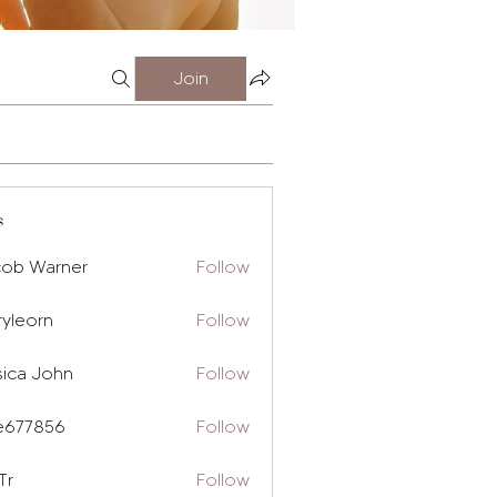
Join
s
cob Warner
Follow
ryleorn
Follow
rn
sica John
Follow
e677856
Follow
856
Tr
Follow