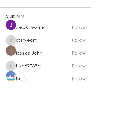
Members
Jacob Warner
Follow
staryleorn
Follow
staryleorn
jessica John
Follow
luke677856
Follow
luke677856
Nu Tr
Follow
See All Members (230)
The Daily Gram