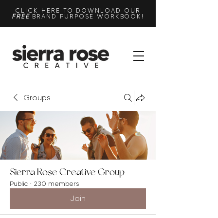
CLICK HERE TO DOWNLOAD OUR
FREE
BRAND PURPOSE WORKBOOK!
Groups
Sierra Rose Creative Group
Public
·
230 members
Join