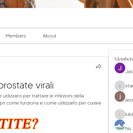
Members
About
Member
Ja
prostate virali
sta
staryleo
utilizzato per trattare le infezioni della 
jes
ri come funziona e come utilizzarlo per curare 
luk
luke677
Nu 