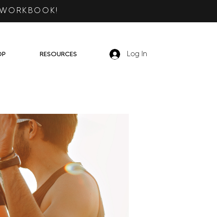
 WORKBOOK!
OP
RESOURCES
Log In