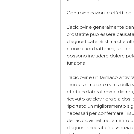
Controindicazioni e effetti coll
L'aciclovir è generalmente ben 
prostatite può essere causata a
diagnosticate. Si stima che oltr
cronica non batterica, sia infatt
possono includere dolore pelvic
funziona
L'aciclovir è un farmaco antivi
l'herpes simplex e i virus della
effetti collaterali come diarrea,
ricevuto aciclovir orale a dosi
riportato un miglioramento signi
necessari per confermare i risult
dell'aciclovir nel trattamento de
diagnosi accurata è essenziale 