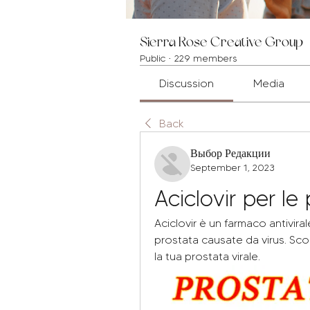
Sierra Rose Creative Group
Public
·
229 members
Discussion
Media
Back
Выбор Редакции
September 1, 2023
Aciclovir per le 
Aciclovir è un farmaco antivirale 
prostata causate da virus. Scop
la tua prostata virale.