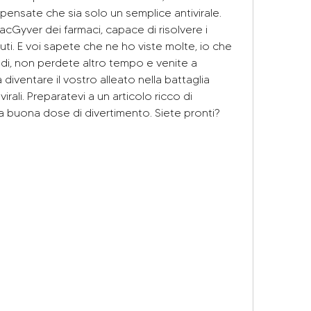
ensate che sia solo un semplice antivirale. 
MacGyver dei farmaci, capace di risolvere i 
iuti. E voi sapete che ne ho viste molte, io che 
i, non perdete altro tempo e venite a 
diventare il vostro alleato nella battaglia 
irali. Preparatevi a un articolo ricco di 
una buona dose di divertimento. Siete pronti? 