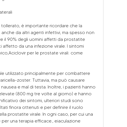
aterali
tollerato, è importante ricordare che la 
nche da altri agenti infettivi, ma spesso non 
e il 90% degli uomini affetti da prostatite 
i affetto da una infezione virale. I sintomi 
o,Aciclovir per le prostate virali: come 
rale utilizzato principalmente per combattere 
 varicella-zoster. Tuttavia, ma può causare 
 nausea e mal di testa. Inoltre, i pazienti hanno 
 elevate (800 mg tre volte al giorno) e hanno 
ficativo dei sintomi, ulteriori studi sono 
ati finora ottenuti e per definire il ruolo 
lla prostatite virale. In ogni caso, per cui una 
per una terapia efficace., eiaculazione 