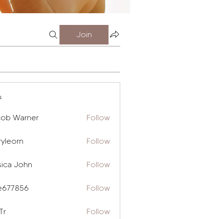
Join
s
cob Warner
Follow
ryleorn
Follow
rn
sica John
Follow
e677856
Follow
856
Tr
Follow