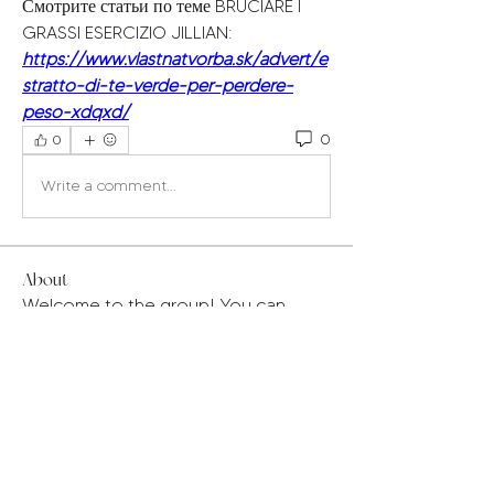
Смотрите статьи по теме BRUCIARE I 
GRASSI ESERCIZIO JILLIAN:
https://www.vlastnatvorba.sk/advert/e
stratto-di-te-verde-per-perdere-
peso-xdqxd/
0
0
Write a comment...
About
Welcome to the group! You can
connect with other members, ge
...
Read more
Members
Jacob Warner
Follow