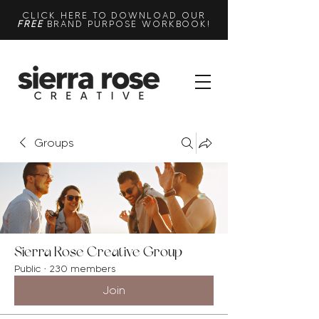
CLICK HERE TO DOWNLOAD OUR
FREE
BRAND PURPOSE WORKBOOK!
Groups
Sierra Rose Creative Group
Public
·
230 members
Join