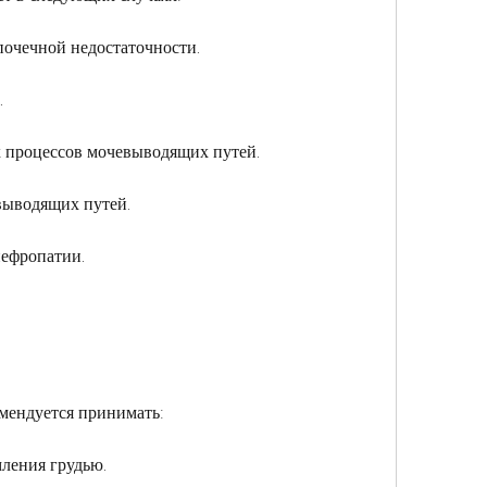
почечной недостаточности.
.
 процессов мочевыводящих путей.
выводящих путей.
нефропатии.
омендуется принимать:
мления грудью.