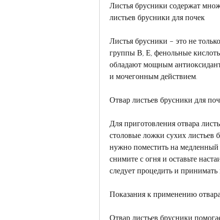
Листья брусники содержат множ
листьев брусники для почек
Листья брусники – это не только
группы В, Е, фенольные кислоты
обладают мощным антиоксидантн
и мочегонным действием.
Отвар листьев брусники для поч
Для приготовления отвара листь
столовые ложки сухих листьев б
нужно поместить на медленный о
снимите с огня и оставьте наста
следует процедить и принимать п
Показания к применению отвара
Отвар листьев брусники помога