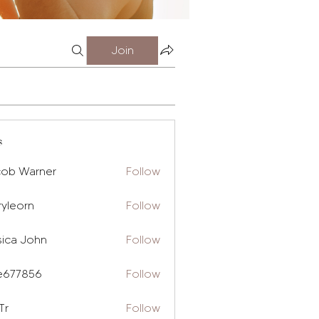
Join
s
cob Warner
Follow
ryleorn
Follow
rn
sica John
Follow
e677856
Follow
856
Tr
Follow