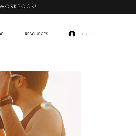
 WORKBOOK!
OP
RESOURCES
Log In