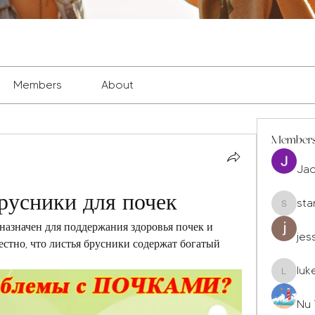
Members
About
Member
Ja
русники для почек
sta
staryleo
назначен для поддержания здоровья почек и 
jes
стно, что листья брусники содержат богатый 
luk
luke677
Nu 