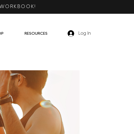
 WORKBOOK!
OP
RESOURCES
Log In