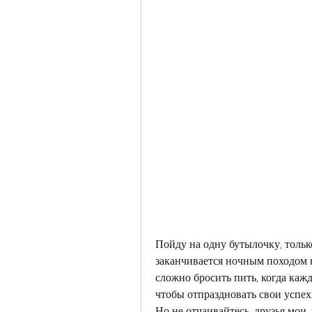
Пойду на одну бутылочку, только
заканчивается ночным походом в 
сложно бросить пить, когда каж
чтобы отпраздновать свои успехи
Но не отчаивайтесь, друзья мои, в