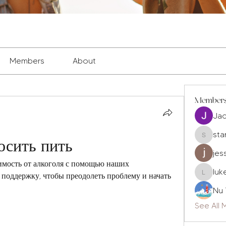
Members
About
Member
Ja
sta
осить пить
staryleo
jes
имость от алкоголя с помощью наших 
luk
поддержку, чтобы преодолеть проблему и начать 
luke677
Nu 
See All 