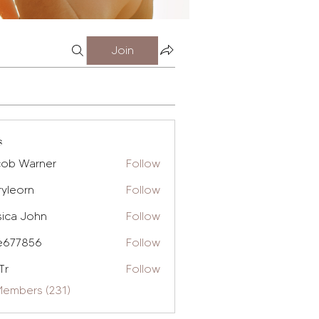
Join
s
cob Warner
Follow
ryleorn
Follow
rn
sica John
Follow
e677856
Follow
856
Tr
Follow
Members (231)