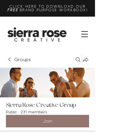
CLICK HERE TO DOWNLOAD OUR
FREE
BRAND PURPOSE WORKBOOK!
Groups
Sierra Rose Creative Group
Public
·
231 members
Join