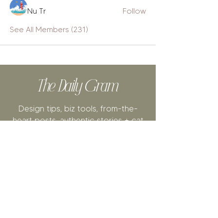
Nu Tr
Follow
See All Members (231)
The Daily Gram
Design tips, biz tools, from-the-
heart posts, authentic stories + cat
videos.