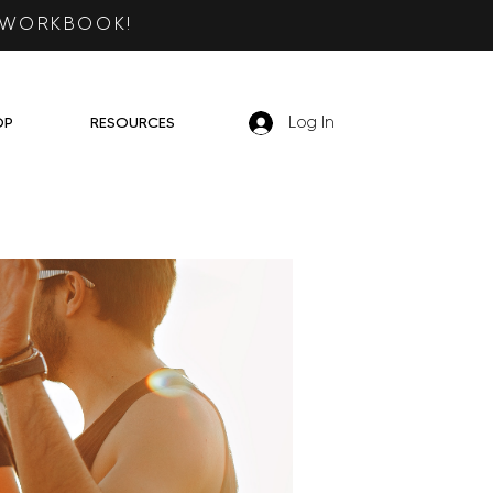
 WORKBOOK!
OP
RESOURCES
Log In