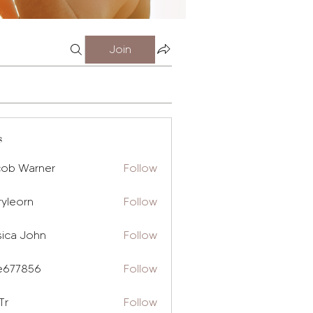
Join
s
cob Warner
Follow
ryleorn
Follow
rn
sica John
Follow
e677856
Follow
856
Tr
Follow