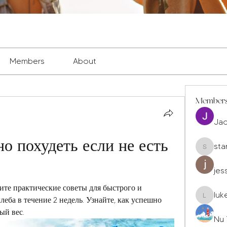
Members
About
Member
Ja
о похудеть если не есть 
sta
staryleo
jes
ите практические советы для быстрого и 
luk
леба в течение 2 недель. Узнайте, как успешно 
luke677
ый вес.
Nu 