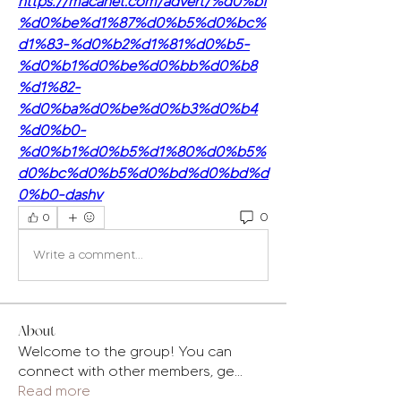
https://macanet.com/advert/%d0%bf
%d0%be%d1%87%d0%b5%d0%bc%
d1%83-%d0%b2%d1%81%d0%b5-
%d0%b1%d0%be%d0%bb%d0%b8
%d1%82-
%d0%ba%d0%be%d0%b3%d0%b4
%d0%b0-
%d0%b1%d0%b5%d1%80%d0%b5%
d0%bc%d0%b5%d0%bd%d0%bd%d
0%b0-dashv
0
0
Write a comment...
About
Welcome to the group! You can
connect with other members, ge
...
Read more