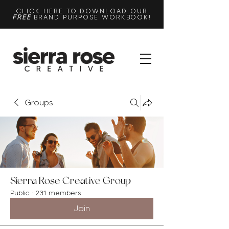
CLICK HERE TO DOWNLOAD OUR
FREE
BRAND PURPOSE WORKBOOK!
Groups
Sierra Rose Creative Group
Public
·
231 members
Join