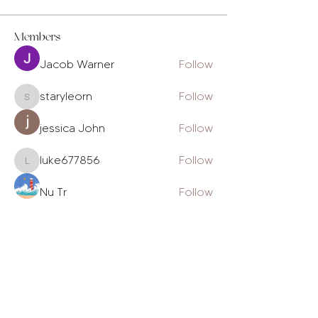
Members
Jacob Warner
Follow
staryleorn
Follow
staryleorn
jessica John
Follow
luke677856
Follow
luke677856
Nu Tr
Follow
See All Members (231)
The Daily Gram