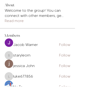
About
Welcome to the group! You can
connect with other members, ge
...
Read more
Members
Jacob Warner
Follow
staryleorn
Follow
staryleorn
jessica John
Follow
luke677856
Follow
luke677856
Nu Tr
Follow
See All Members (231)