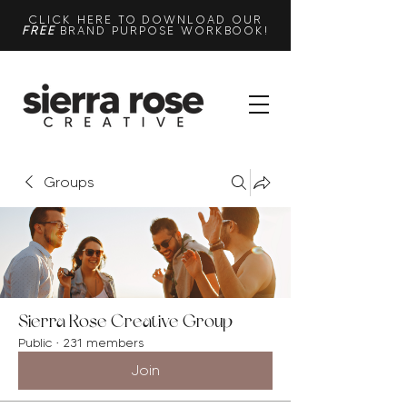
CLICK HERE TO DOWNLOAD OUR
FREE
BRAND PURPOSE WORKBOOK!
Groups
Sierra Rose Creative Group
Public
·
231 members
Join