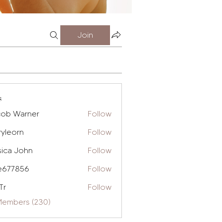
Join
s
cob Warner
Follow
ryleorn
Follow
rn
sica John
Follow
e677856
Follow
856
Tr
Follow
 Members (230)