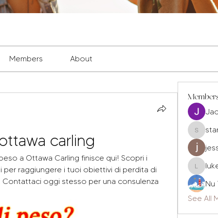
Members
About
Member
Ja
sta
ottawa carling
staryleo
jes
 peso a Ottawa Carling finisce qui! Scopri i 
luk
per raggiungere i tuoi obiettivi di perdita di 
luke677
 Contattaci oggi stesso per una consulenza 
Nu 
See All