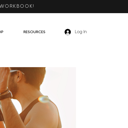
 WORKBOOK!
OP
RESOURCES
Log In