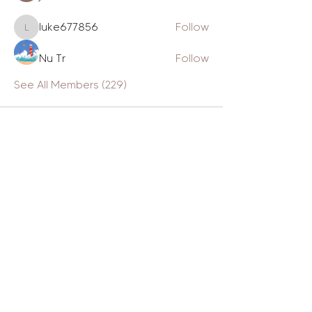
luke677856
Follow
luke677856
Nu Tr
Follow
See All Members (229)
The Daily Gram
Design tips, biz tools, from-the-
heart posts, authentic stories + cat
videos.