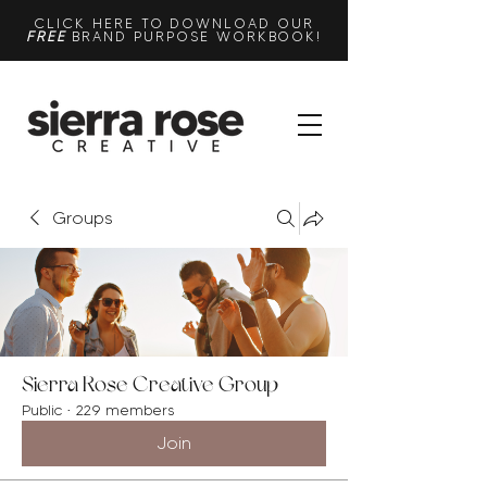
CLICK HERE TO DOWNLOAD OUR
FREE
BRAND PURPOSE WORKBOOK!
Groups
Sierra Rose Creative Group
Public
·
229 members
Join