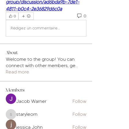
group/discussion/ad6bda9b-7de1-
4811-b0c4-2e36829d6c0a
0
0
Rédigez un commentaire...
About
Welcome to the group! You can
connect with other members, ge
...
Read more
Members
Jacob Warner
Follow
staryleorn
Follow
staryleorn
jessica John
Follow