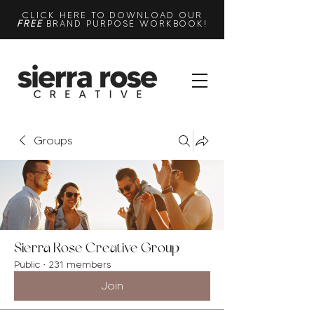
CLICK HERE TO DOWNLOAD OUR
FREE
BRAND PURPOSE WORKBOOK!
Groups
Sierra Rose Creative Group
Public
·
231 members
Join