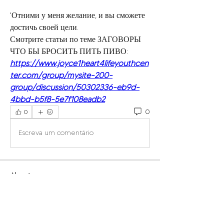
'Отними у меня желание, и вы сможете 
достичь своей цели. 
Смотрите статьи по теме ЗАГОВОРЫ 
ЧТО БЫ БРОСИТЬ ПИТЬ ПИВО:
https://www.joyce1heart4lifeyouthcen
ter.com/group/mysite-200-
group/discussion/50302336-eb9d-
4bbd-b5f8-5e7f108eadb2
0
0
Escreva um comentário
About
Welcome to the group! You can
connect with other members, ge
...
Read more