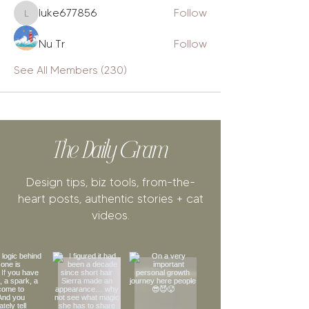
luke677856
Follow
luke677856
Nu Tr
Follow
See All Members (230)
The Daily Gram
Design tips, biz tools, from-the-
heart posts, authentic stories + cat
videos.