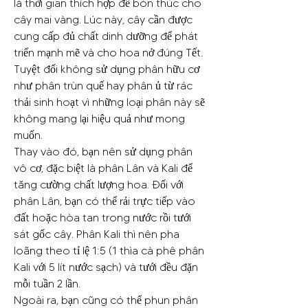
là thời gian thích hợp để bón thúc cho 
cây mai vàng. Lúc này, cây cần được 
cung cấp đủ chất dinh dưỡng để phát 
triển mạnh mẽ và cho hoa nở đúng Tết. 
Tuyệt đối không sử dụng phân hữu cơ 
như phân trùn quế hay phân ủ từ rác 
thải sinh hoạt vì những loại phân này sẽ 
không mang lại hiệu quả như mong 
muốn.
Thay vào đó, bạn nên sử dụng phân 
vô cơ, đặc biệt là phân Lân và Kali để 
tăng cường chất lượng hoa. Đối với 
phân Lân, bạn có thể rải trực tiếp vào 
đất hoặc hòa tan trong nước rồi tưới 
sát gốc cây. Phân Kali thì nên pha 
loãng theo tỉ lệ 1:5 (1 thìa cà phê phân 
Kali với 5 lít nước sạch) và tưới đều đặn 
mỗi tuần 2 lần.
Ngoài ra, bạn cũng có thể phun phân 