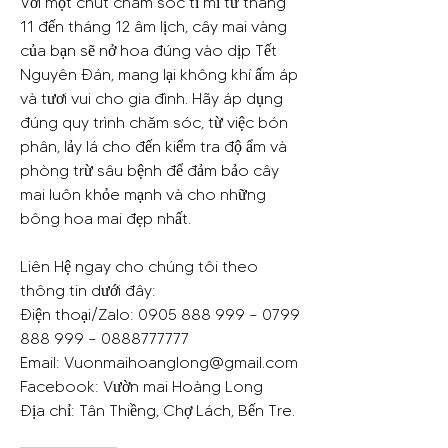
Với một chút chăm sóc tỉ mỉ từ tháng 
11 đến tháng 12 âm lịch, cây mai vàng 
của bạn sẽ nở hoa đúng vào dịp Tết 
Nguyên Đán, mang lại không khí ấm áp 
và tươi vui cho gia đình. Hãy áp dụng 
đúng quy trình chăm sóc, từ việc bón 
phân, lảy lá cho đến kiểm tra độ ẩm và 
phòng trừ sâu bệnh để đảm bảo cây 
mai luôn khỏe mạnh và cho những 
bông hoa mai đẹp nhất.
Liên Hệ ngay cho chúng tôi theo 
thông tin dưới đây:
Điện thoại/Zalo: 0905 888 999 – 0799 
888 999 – 0888777777
Email: 
Vuonmaihoanglong@gmail.com
Facebook: Vườn mai Hoàng Long
Địa chỉ: Tân Thiềng, Chợ Lách, Bến Tre.