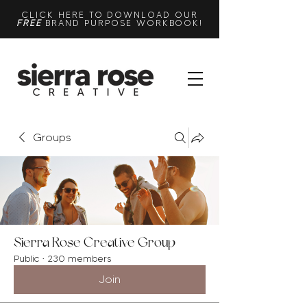
CLICK HERE TO DOWNLOAD OUR
FREE
BRAND PURPOSE WORKBOOK!
Groups
Sierra Rose Creative Group
Public
·
230 members
Join