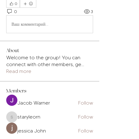
0
0
3
Ваш комментарий...
About
Welcome to the group! You can
connect with other members, ge
...
Read more
Members
Jacob Warner
Follow
staryleorn
Follow
staryleorn
jessica John
Follow