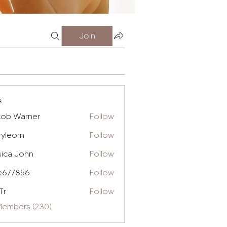
Join
s
cob Warner
Follow
ryleorn
Follow
rn
sica John
Follow
e677856
Follow
856
Tr
Follow
 Members (230)