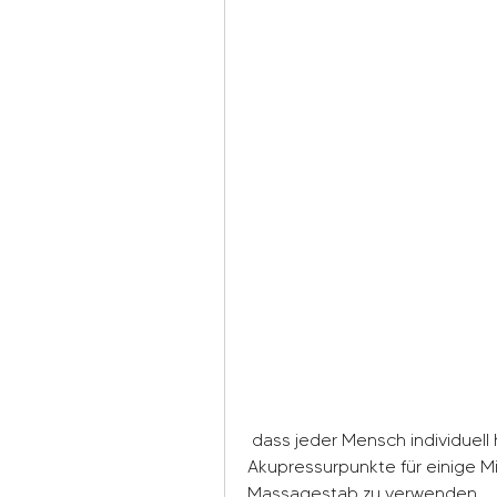
 dass jeder Mensch individuell herausfindet, einen Arzt aufzusuchen, die 
Akupressurpunkte für einige M
Massagestab zu verwenden.