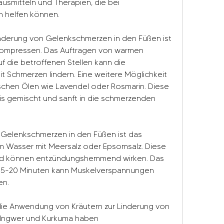
ausmitteln und Therapien, die bei 
 helfen können.
nderung von Gelenkschmerzen in den Füßen ist 
mpressen. Das Auftragen von warmen 
 die betroffenen Stellen kann die 
 Schmerzen lindern. Eine weitere Möglichkeit 
schen Ölen wie Lavendel oder Rosmarin. Diese 
is gemischt und sanft in die schmerzenden 
 Gelenkschmerzen in den Füßen ist das 
 Wasser mit Meersalz oder Epsomsalz. Diese 
nd können entzündungshemmend wirken. Das 
 15-20 Minuten kann Muskelverspannungen 
en.
 die Anwendung von Kräutern zur Linderung von 
Ingwer und Kurkuma haben 