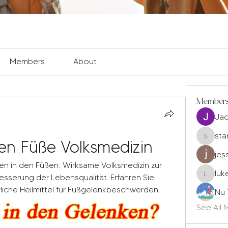
Members
About
Member
Ja
sta
n Füße Volksmedizin
staryleo
jes
 in den Füßen: Wirksame Volksmedizin zur 
luk
serung der Lebensqualität. Erfahren Sie 
luke677
liche Heilmittel für Fußgelenkbeschwerden.
Nu 
See All