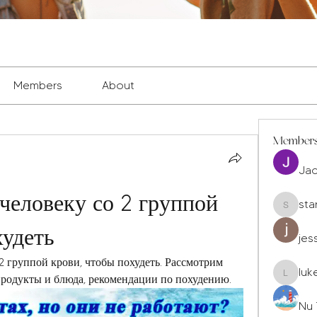
Members
About
Member
Ja
человеку со 2 группой 
sta
staryleo
худеть
jes
2 группой крови, чтобы похудеть. Рассмотрим 
luk
продукты и блюда, рекомендации по похудению.
luke677
Nu 