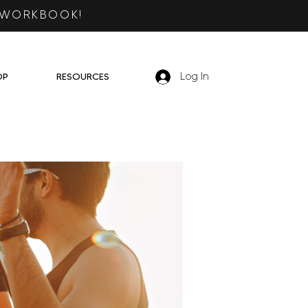
 WORKBOOK!
OP
RESOURCES
Log In