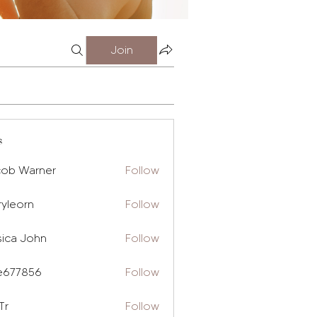
Join
s
cob Warner
Follow
ryleorn
Follow
rn
sica John
Follow
e677856
Follow
856
Tr
Follow