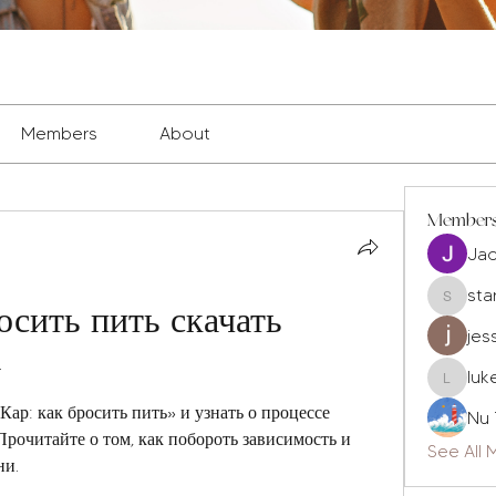
Members
About
Member
Ja
sta
осить пить скачать 
staryleo
jes
у
luk
luke677
ар: как бросить пить» и узнать о процессе 
Nu 
рочитайте о том, как побороть зависимость и 
See All
ни.