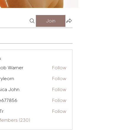
Join
s
cob Warner
Follow
ryleorn
Follow
rn
sica John
Follow
e677856
Follow
856
Tr
Follow
 Members (230)