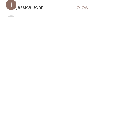
jessica John
Follow
luke677856
Follow
luke677856
Nu Tr
Follow
See All Members (231)
The Daily Gram
Design tips, biz tools, from-the-
heart posts, authentic stories + cat
videos.