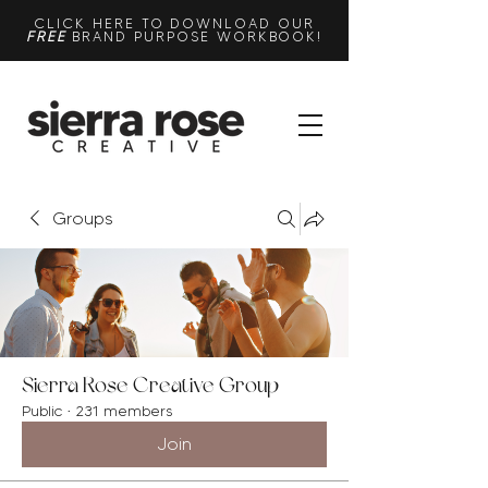
CLICK HERE TO DOWNLOAD OUR
FREE
BRAND PURPOSE WORKBOOK!
Groups
Sierra Rose Creative Group
Public
·
231 members
Join