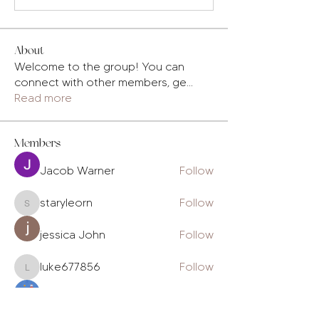
About
Welcome to the group! You can
connect with other members, ge
...
Read more
Members
Jacob Warner
Follow
staryleorn
Follow
staryleorn
jessica John
Follow
luke677856
Follow
luke677856
Nu Tr
Follow