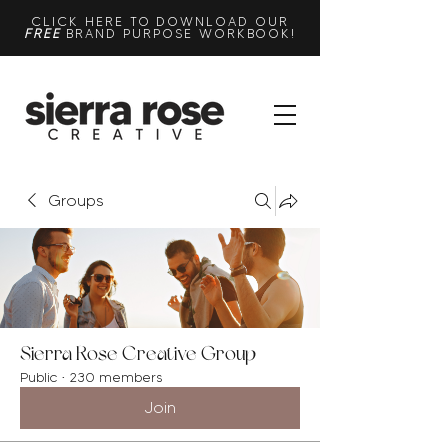
CLICK HERE TO DOWNLOAD OUR
FREE
BRAND PURPOSE WORKBOOK!
Groups
Sierra Rose Creative Group
Public
·
230 members
Join